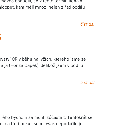
o možná bohudík, se v tento termín konalo
loppet, kam měli mnozí nejen z řad oddílu
číst dál
5
vství ČR v běhu na lyžích, kterého jsme se
a já (Honza Čapek). Jelikož jsem v oddílu
číst dál
terého bychom se mohli zúčastnit. Tentokrát se
 na třetí pokus se mi však nepodařilo jet