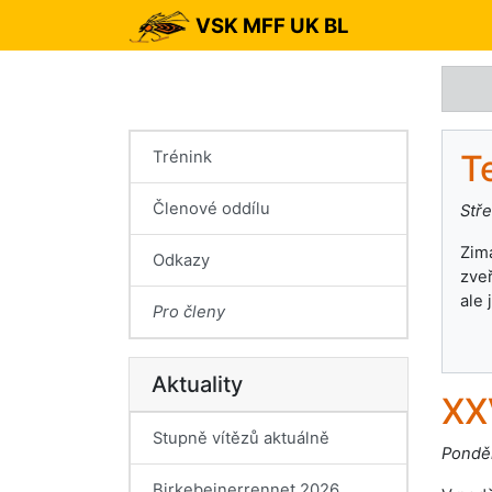
VSK MFF UK BL
Trénink
T
Členové oddílu
Stře
Zima
Odkazy
zve
ale 
Pro členy
Aktuality
XX
Stupně vítězů aktuálně
Ponděl
Birkebeinerrennet 2026