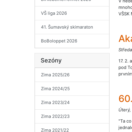
V nedě
mnoho 
VŠ liga 2026
VŠSK M
41. Šumavský skimaraton
Ak
BoBoloppet 2026
Středa
Sezóny
17. 2.
pod To
prvním
Zima 2025/26
Zima 2024/25
60
Zima 2023/24
Úterý,
Zima 2022/23
"Ta co
jednal
Zima 2021/22