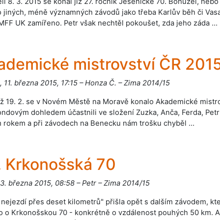
li 8. 3. 2015 se konal již 27. ročník Jesenické 70. Bohužel, neb
jiných, méně významných závodů jako třeba Karlův běh či Vasa
FF UK zamířeno. Petr však nechtěl pokoušet, zda jeho záda …
ademické mistrovství ČR 201
, 11. března 2015, 17:15 – Honza Č. – Zima 2014/15
 až 19. 2. se v Novém Městě na Moravě konalo Akademické mistro
ndovým dohledem účastnili ve složení Zuzka, Anča, Ferda, Petr 
 rokem a při závodech na Benecku nám trošku chyběl …
. Krkonošská 70
 3. března 2015, 08:58 – Petr – Zima 2014/15
 nejezdí přes deset kilometrů" přišla opět s dalším závodem, k
o o Krkonošskou 70 - konkrétně o vzdálenost pouhých 50 km. Ani