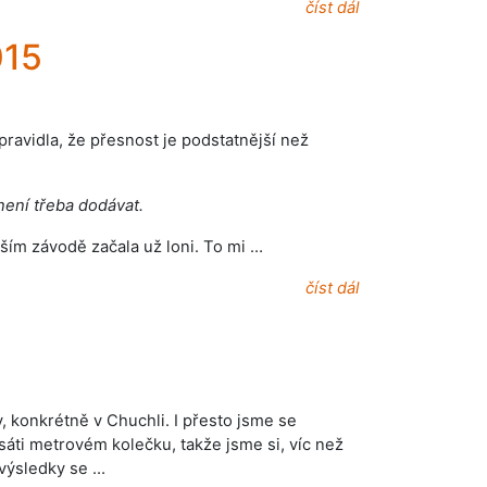
číst dál
015
ravidla, že přesnost je podstatnější než
není třeba dodávat.
ším závodě začala už loni. To mi …
číst dál
 konkrétně v Chuchli. I přesto jsme se
sáti metrovém kolečku, takže jsme si, víc než
e výsledky se …