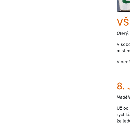
VŠ
Úterý,
V sobo
místem
V nedě
8.
Neděle
Už od 
rychlá
že jed