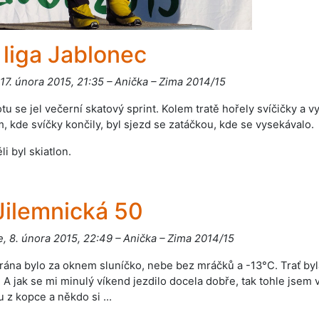
 liga Jablonec
 17. února 2015, 21:35 – Anička – Zima 2014/15
tu se jel večerní skatový sprint. Kolem tratě hořely svíčičky a 
, kde svíčky končily, byl sjezd se zatáčkou, kde se vysekávalo.
li byl skiatlon.
 Jilemnická 50
, 8. února 2015, 22:49 – Anička – Zima 2014/15
rána bylo za oknem sluníčko, nebe bez mráčků a -13°C. Trať by
. A jak se mi minulý víkend jezdilo docela dobře, tak tohle jsem 
u z kopce a někdo si …