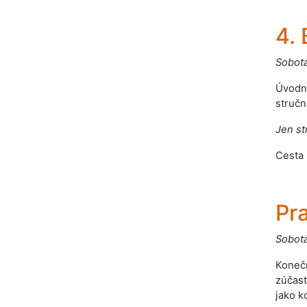
4. 
Sobota
Úvodní
stručn
Jen st
Cesta 
Pr
Sobota
Konečn
zúčast
jako k