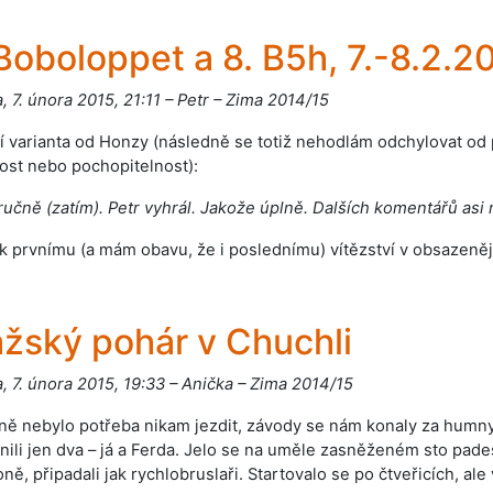
Boboloppet a 8. B5h, 7.-8.2.2
, 7. února 2015, 21:11 – Petr – Zima 2014/15
 varianta od Honzy (následně se totiž nehodlám odchylovat od p
ost nebo pochopitelnost):
ručně (zatím). Petr vyhrál. Jakože úplně. Dalších komentářů asi 
k prvnímu (a mám obavu, že i poslednímu) vítězství v obsazeněj
ažský pohár v Chuchli
, 7. února 2015, 19:33 – Anička – Zima 2014/15
ě nebylo potřeba nikam jezdit, závody se nám konaly za humny,
nili jen dva – já a Ferda. Jelo se na uměle zasněženém sto pade
oně, připadali jak rychlobruslaři. Startovalo se po čtveřicích, al