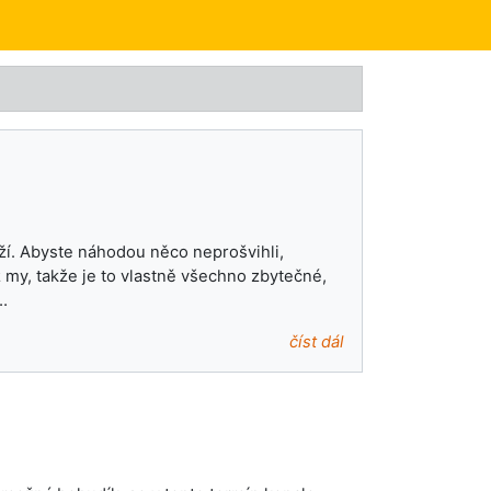
íží. Abyste náhodou něco neprošvihli,
my, takže je to vlastně všechno zbytečné,
 …
číst dál