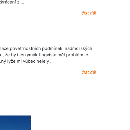
zkrácení z …
číst dál
binace povětrnostních podmínek, nadmořských
hu, že by i eskymák-lingvista měl problém je
..ný lyže mi vůbec nejely …
číst dál