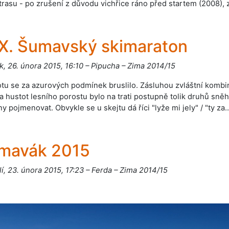
trasu - po zrušení z důvodu vichřice ráno před startem (2008), 
X. Šumavský skimaraton
k, 26. února 2015, 16:10 – Pipucha – Zima 2014/15
tu se za azurových podmínek bruslilo. Zásluhou zvláštní kom
a hustot lesního porostu bylo na trati postupně tolik druhů sně
y pojmenovat. Obvykle se u skejtu dá říci "lyže mi jely" / "ty za.
mavák 2015
í, 23. února 2015, 17:23 – Ferda – Zima 2014/15