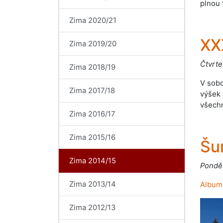
plnou 
Zima 2020/21
XX
Zima 2019/20
Čtvrte
Zima 2018/19
V sobo
Zima 2017/18
výšek 
všechn
Zima 2016/17
Zima 2015/16
Šu
Zima 2014/15
Ponděl
Zima 2013/14
Album
Zima 2012/13