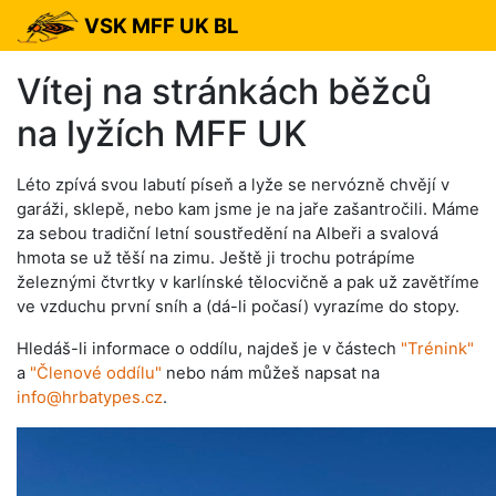
VSK MFF UK BL
Vítej na stránkách běžců
na lyžích MFF UK
Léto zpívá svou labutí píseň a lyže se nervózně chvějí v
garáži, sklepě, nebo kam jsme je na jaře zašantročili. Máme
za sebou tradiční letní soustředění na Albeři a svalová
hmota se už těší na zimu. Ještě ji trochu potrápíme
železnými čtvrtky v karlínské tělocvičně a pak už zavětříme
ve vzduchu první sníh a (dá-li počasí) vyrazíme do stopy.
Hledáš-li informace o oddílu, najdeš je v částech
"Trénink"
a
"Členové oddílu"
nebo nám můžeš napsat na
info@hrbatypes.cz
.