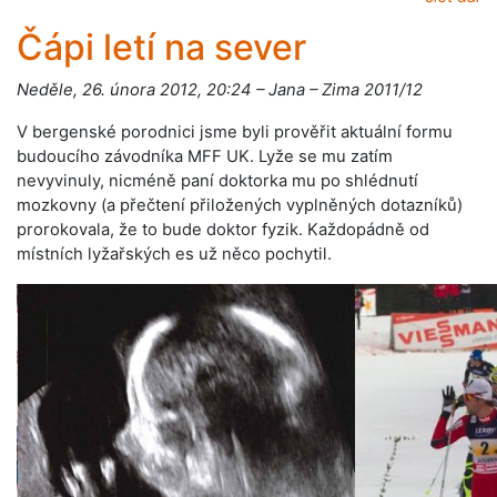
Čápi letí na sever
Neděle, 26. února 2012, 20:24 – Jana – Zima 2011/12
V bergenské porodnici jsme byli prověřit aktuální formu
budoucího závodníka MFF UK. Lyže se mu zatím
nevyvinuly, nicméně paní doktorka mu po shlédnutí
mozkovny (a přečtení přiložených vyplněných dotazníků)
prorokovala, že to bude doktor fyzik. Každopádně od
místních lyžařských es už něco pochytil.