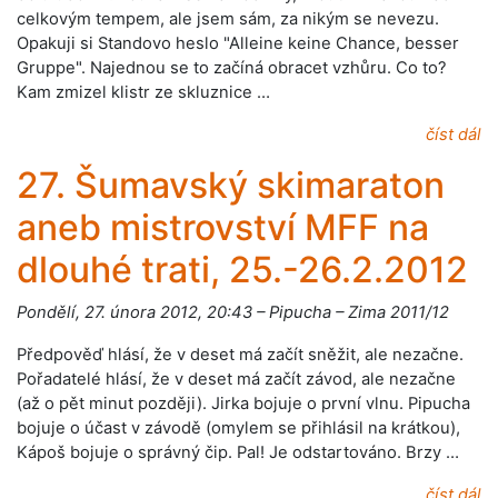
celkovým tempem, ale jsem sám, za nikým se nevezu.
Opakuji si Standovo heslo "Alleine keine Chance, besser
Gruppe". Najednou se to začíná obracet vzhůru. Co to?
Kam zmizel klistr ze skluznice …
číst dál
27. Šumavský skimaraton
aneb mistrovství MFF na
dlouhé trati, 25.-26.2.2012
Pondělí, 27. února 2012, 20:43 – Pipucha – Zima 2011/12
Předpověď hlásí, že v deset má začít sněžit, ale nezačne.
Pořadatelé hlásí, že v deset má začít závod, ale nezačne
(až o pět minut později). Jirka bojuje o první vlnu. Pipucha
bojuje o účast v závodě (omylem se přihlásil na krátkou),
Kápoš bojuje o správný čip. Pal! Je odstartováno. Brzy …
číst dál