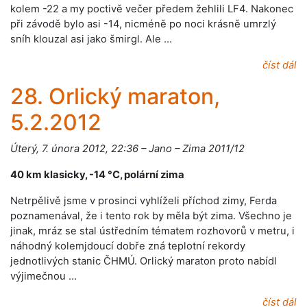
kolem -22 a my poctivě večer předem žehlili LF4. Nakonec
při závodě bylo asi -14, nicméně po noci krásně umrzlý
sníh klouzal asi jako šmirgl. Ale …
číst dál
28. Orlický maraton,
5.2.2012
Úterý, 7. února 2012, 22:36 – Jano – Zima 2011/12
40 km klasicky, -14 °C, polární zima
Netrpělivě jsme v prosinci vyhlíželi příchod zimy, Ferda
poznamenával, že i tento rok by měla být zima. Všechno je
jinak, mráz se stal ústředním tématem rozhovorů v metru, i
náhodný kolemjdoucí dobře zná teplotní rekordy
jednotlivých stanic ČHMÚ. Orlický maraton proto nabídl
výjimečnou …
číst dál