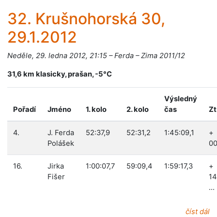
32. Krušnohorská 30,
29.1.2012
Neděle, 29. ledna 2012, 21:15 – Ferda – Zima 2011/12
31,6 km klasicky, prašan, -5°C
Výsledný
Pořadí
Jméno
1. kolo
2. kolo
čas
Zt
4.
J. Ferda
52:37,9
52:31,2
1:45:09,1
+
Polášek
00
16.
Jirka
1:00:07,7
59:09,4
1:59:17,3
+
Fišer
14
…
číst dál