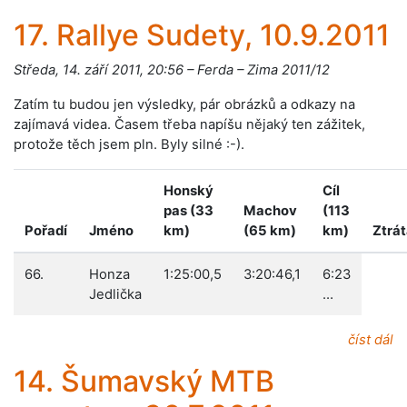
17. Rallye Sudety, 10.9.2011
Středa, 14. září 2011, 20:56 – Ferda – Zima 2011/12
Zatím tu budou jen výsledky, pár obrázků a odkazy na
zajímavá videa. Časem třeba napíšu nějaký ten zážitek,
protože těch jsem pln. Byly silné :-).
Honský
Cíl
pas (33
Machov
(113
Pořadí
Jméno
km)
(65 km)
km)
Ztrá
66.
Honza
1:25:00,5
3:20:46,1
6:23
Jedlička
…
číst dál
14. Šumavský MTB