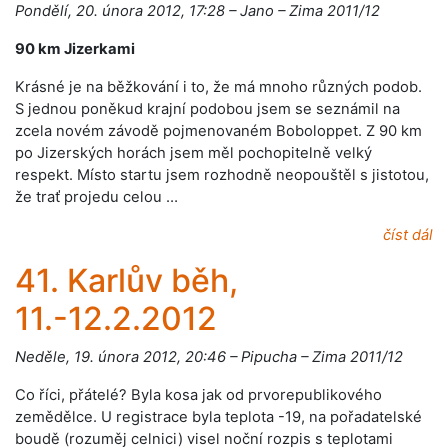
Pondělí, 20. února 2012, 17:28 – Jano – Zima 2011/12
90 km Jizerkami
Krásné je na běžkování i to, že má mnoho různých podob.
S jednou poněkud krajní podobou jsem se seznámil na
zcela novém závodě pojmenovaném Boboloppet. Z 90 km
po Jizerských horách jsem měl pochopitelně velký
respekt. Místo startu jsem rozhodně neopouštěl s jistotou,
že trať projedu celou …
číst dál
41. Karlův běh,
11.-12.2.2012
Neděle, 19. února 2012, 20:46 – Pipucha – Zima 2011/12
Co říci, přátelé? Byla kosa jak od prvorepublikového
zemědělce. U registrace byla teplota -19, na pořadatelské
boudě (rozuměj celnici) visel noční rozpis s teplotami