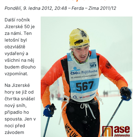
Pondělí, 9. ledna 2012, 20:48 – Ferda – Zima 2011/12
Další ročník
Jizerské 50 je
za námi. Ten
letošní byl
obzvláště
vydařený a
všichni na něj
budem dlouho
vzpomínat.
Na Jizerské
hory se již od
čtvrtka snášel
nový sníh,
připadlo ho
spousta. Jen v
noci před
závodem