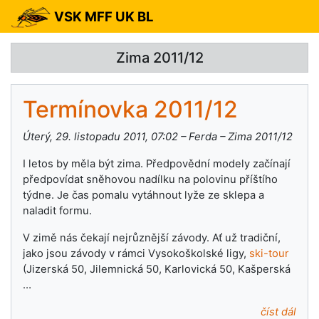
VSK MFF UK BL
Zima 2011/12
Termínovka 2011/12
Úterý, 29. listopadu 2011, 07:02 – Ferda – Zima 2011/12
I letos by měla být zima. Předpovědní modely začínají
předpovídat sněhovou nadílku na polovinu příštího
týdne. Je čas pomalu vytáhnout lyže ze sklepa a
naladit formu.
V zimě nás čekají nejrůznější závody. Ať už tradiční,
jako jsou závody v rámci Vysokoškolské ligy,
ski-tour
(Jizerská 50, Jilemnická 50, Karlovická 50, Kašperská
…
číst dál