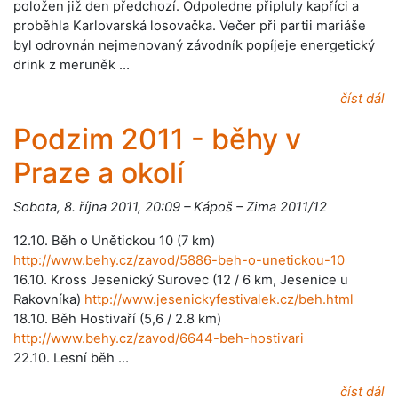
položen již den předchozí. Odpoledne připluly kapříci a
proběhla Karlovarská losovačka. Večer při partii mariáše
byl odrovnán nejmenovaný závodník popíjeje energetický
drink z meruněk …
číst dál
Podzim 2011 - běhy v
Praze a okolí
Sobota, 8. října 2011, 20:09 – Kápoš – Zima 2011/12
12.10. Běh o Unětickou 10 (7 km)
http://www.behy.cz/zavod/5886-beh-o-unetickou-10
16.10. Kross Jesenický Surovec (12 / 6 km, Jesenice u
Rakovníka)
http://www.jesenickyfestivalek.cz/beh.html
18.10. Běh Hostivaří (5,6 / 2.8 km)
http://www.behy.cz/zavod/6644-beh-hostivari
22.10. Lesní běh …
číst dál