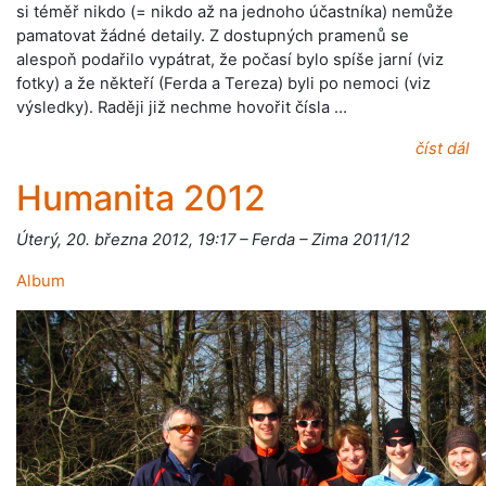
si téměř nikdo (= nikdo až na jednoho účastníka) nemůže
pamatovat žádné detaily. Z dostupných pramenů se
alespoň podařilo vypátrat, že počasí bylo spíše jarní (viz
fotky) a že někteří (Ferda a Tereza) byli po nemoci (viz
výsledky). Raději již nechme hovořit čísla …
číst dál
Humanita 2012
Úterý, 20. března 2012, 19:17 – Ferda – Zima 2011/12
Album