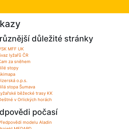
kazy
různější důležité stránky
VSK MFF UK
Svaz lyžařů ČR
Kam za sněhem
Bílé stopy
Skimapa
Jizerská o.p.s.
Bílá stopa Šumava
Lyžařské běžecké trasy KK
Deštné v Orlických horách
dpovědi počasí
Předpovědi modelu Aladin
Projekt MEDARD