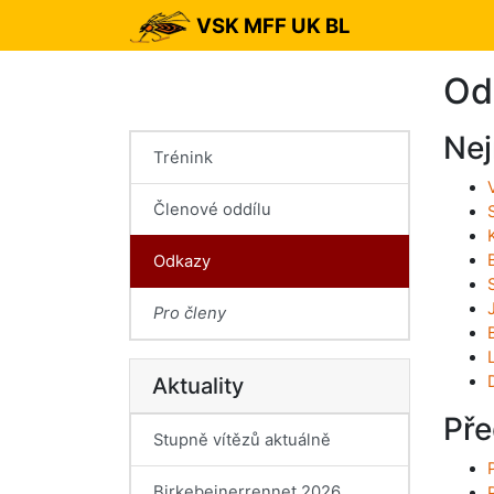
VSK MFF UK BL
Od
Nej
Trénink
Členové oddílu
Odkazy
Pro členy
Aktuality
Pře
Stupně vítězů aktuálně
Birkebeinerrennet 2026