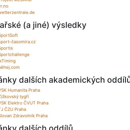
yr.no
wetterzentrale.de
ařské (a jiné) výsledky
SportSoft
sport-časomíra.cz
Sportis
Sportchallenge
jkTiming
běhej.com
ánky dalších akademických oddíl
VSK Humanita Praha
Žižkovský tygři
VSK Elektro ČVUT Praha
TJ ČZU Praha
Slovan Zdravotník Praha
ánky dalších oddílů