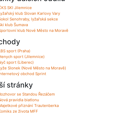
ČKS SKI Jilemnice
Lyžařský klub Slovan Karlovy Vary
Sokol Senohraby, lyžařská sekce
Ski klub Šumava
Sportovní klub Nové Město na Moravě
chody
LBS sport (Praha)
Henych sport (Jilemnice)
Nyč sport (Liberec)
Lyže Slonek (Nové Město na Moravě)
Internetový obchod Sprint
ší stránky
Rozhovor se Standou Řezáčem
Nová pravidla biatlonu
Majetkové přiznání Trautenberka
Komiks ze života MFF