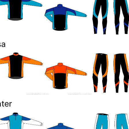
sa
ter