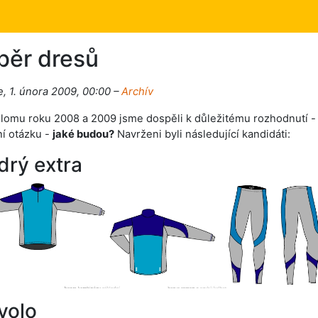
běr dresů
, 1. února 2009, 00:00 –
Archív
lomu roku 2008 a 2009 jsme dospěli k důležitému rozhodnutí -
í otázku -
jaké budou?
Navrženi byli následující kandidáti:
rý extra
volo