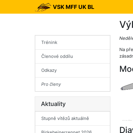
VSK MFF UK BL
Vý
Neděle
Trénink
Na pře
zásadn
Členové oddílu
Mod
Odkazy
Pro členy
Aktuality
Stupně vítězů aktuálně
Dia
Birkebeinerrennet 2026