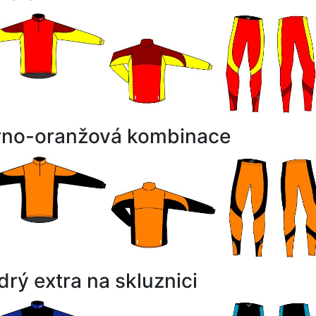
rno-oranžová kombinace
rý extra na skluznici