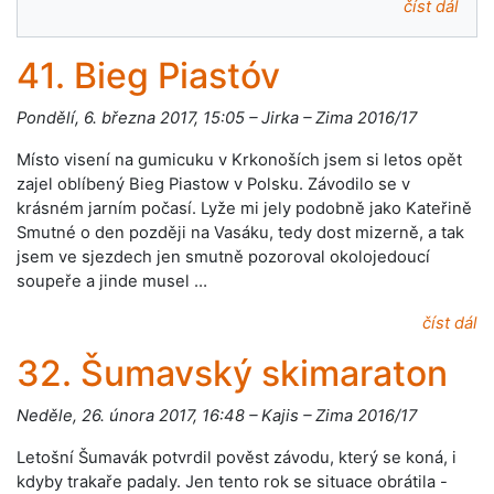
číst dál
41. Bieg Piastóv
Pondělí, 6. března 2017, 15:05 – Jirka – Zima 2016/17
Místo visení na gumicuku v Krkonoších jsem si letos opět
zajel oblíbený Bieg Piastow v Polsku. Závodilo se v
krásném jarním počasí. Lyže mi jely podobně jako Kateřině
Smutné o den později na Vasáku, tedy dost mizerně, a tak
jsem ve sjezdech jen smutně pozoroval okolojedoucí
soupeře a jinde musel …
číst dál
32. Šumavský skimaraton
Neděle, 26. února 2017, 16:48 – Kajis – Zima 2016/17
Letošní Šumavák potvrdil pověst závodu, který se koná, i
kdyby trakaře padaly. Jen tento rok se situace obrátila -