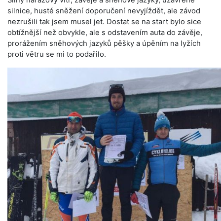
Silný nárazový vítr, závěje a sněhové jazyky, uzavřené
silnice, husté sněžení doporučení nevyjíždět, ale závod
nezrušili tak jsem musel jet. Dostat se na start bylo sice
obtížnější než obvykle, ale s odstavením auta do závěje,
prorážením sněhových jazyků pěšky a úpěním na lyžích
proti větru se mi to podařilo.