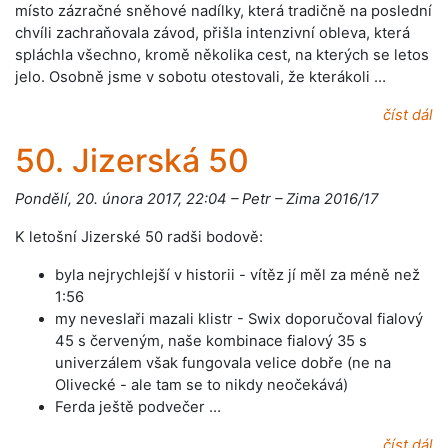
místo zázračné sněhové nadílky, která tradičně na poslední
chvíli zachraňovala závod, přišla intenzivní obleva, která
spláchla všechno, kromě několika cest, na kterých se letos
jelo. Osobně jsme v sobotu otestovali, že kterákoli …
číst dál
50. Jizerská 50
Pondělí, 20. února 2017, 22:04 – Petr – Zima 2016/17
K letošní Jizerské 50 radši bodově:
byla nejrychlejší v historii - vítěz jí měl za méně než
1:56
my neveslaři mazali klistr - Swix doporučoval fialový
45 s červeným, naše kombinace fialový 35 s
univerzálem však fungovala velice dobře (ne na
Olivecké - ale tam se to nikdy neočekává)
Ferda ještě podvečer …
číst dál