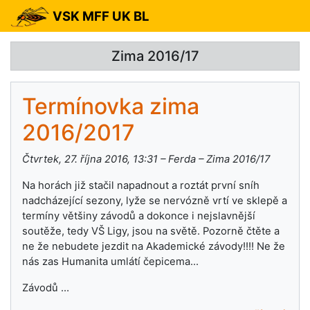
VSK MFF UK BL
Zima 2016/17
Termínovka zima
2016/2017
Čtvrtek, 27. října 2016, 13:31 – Ferda – Zima 2016/17
Na horách již stačil napadnout a roztát první sníh
nadcházející sezony, lyže se nervózně vrtí ve sklepě a
termíny většiny závodů a dokonce i nejslavnější
soutěže, tedy VŠ Ligy, jsou na světě. Pozorně čtěte a
ne že nebudete jezdit na Akademické závody!!!! Ne že
nás zas Humanita umlátí čepicema...
Závodů …