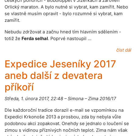
českých pohořích - Boboloppet v Jizerkách a zároveň
Orlický maraton. A bylo nutné si vybrat, kam zamířit. Nebo
se vlastně musím opravit - bylo rozumné si vybrat, kam
zamířit.
Nebudu zdržovat a začnu hned tím hlavním sdělením -
totiž že
Ferda selhal
. Poprvé nastoupil …
číst dál
Expedice Jeseníky 2017
aneb další z devatera
příkoří
Středa, 1. února 2017, 22:48 – Simona – Zima 2016/17
Dle každoroční tradice dorazil e-mail se vzpomínkou na
Expedici Krkonoše 2013 a prosbou, zda by nebyla vůle
podobnou akci zopakovat. Onehdy se jednalo o loučení se
zimou s vidinou příznivých nočních teplot. Zima nám však