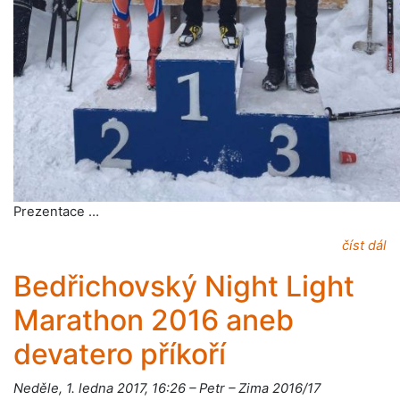
Prezentace …
číst dál
Bedřichovský Night Light
Marathon 2016 aneb
devatero příkoří
Neděle, 1. ledna 2017, 16:26 – Petr – Zima 2016/17